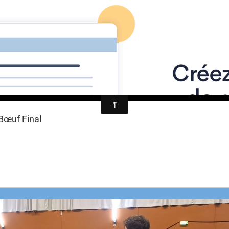
e Pornic
Actualités
Album photos
Vidéos
Contact
Bœuf Final