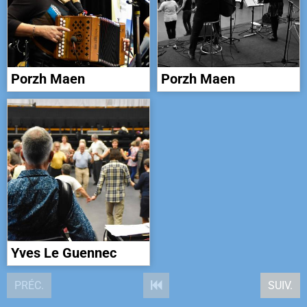
Porzh Maen
Porzh Maen
Yves Le Guennec
PRÉC.
SUIV.