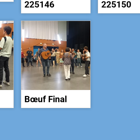
225146
225150
Bœuf Final