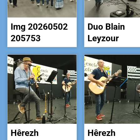
Img 20260502
Duo Blain
205753
Leyzour
Hêrezh
Hêrezh