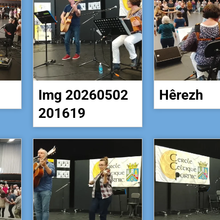
Img 20260502
Hêrezh
201619